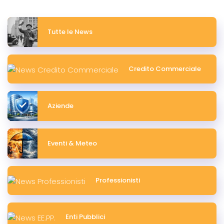
Tutte le News
Credito Commerciale
Aziende
Eventi & Meteo
Professionisti
Enti Pubblici