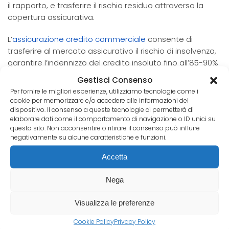
il rapporto, e trasferire il rischio residuo attraverso la
copertura assicurativa.
L’
assicurazione credito commerciale
consente di
trasferire al mercato assicurativo il rischio di insolvenza,
garantire l’indennizzo del credito insoluto fino all’85-90%
e — soprattutto — accedere a un monitoraggio
Gestisci Consenso
continuo sull’affidabilità dei debitori. Per una PMI, questo
Per fornire le migliori esperienze, utilizziamo tecnologie come i
equivale a disporre di un ufficio crediti esterno sempre
cookie per memorizzare e/o accedere alle informazioni del
aggiornato.
dispositivo. Il consenso a queste tecnologie ci permetterà di
elaborare dati come il comportamento di navigazione o ID unici su
questo sito. Non acconsentire o ritirare il consenso può influire
Approfondisci come
valutare l’affidabilità cliente per
negativamente su alcune caratteristiche e funzioni.
ridurre il rischio insolvenza
prima che i ritardi diventino un
problema strutturale.
Accetta
I ritardi che stai gestendo sono fisiologici o sono già
Nega
un segnale di rischio? Spesso la differenza emerge
solo quando è tardi per intervenire.
Visualizza le preferenze
Cookie Policy
Privacy Policy