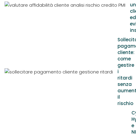
un
cl
ed
ev
in
Sollecit
pagam
cliente:
come
gestire
i
ritardi
senza
aument
il
rischio
C
H
e
N