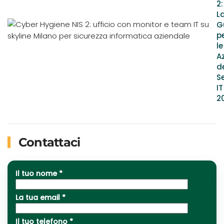
2:
L
G
p
le
A
d
S
IT
2
Contattaci
Il tuo nome *
La tua email *
Il tuo telefono *