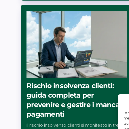
Rischio insolvenza clienti:
guida completa per
prevenire e gestire i mancati
pagamenti
Per
mem
tec
Il rischio insolvenza clienti si manifesta in tre
nav