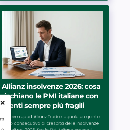
Allianz insolvenze 2026: cosa
rischiano le PMI italiane con
clienti sempre più fragili
Il nuovo report Allianz Trade segnala un quinto
ste
anno consecutivo di crescita delle insolvenze
globali nel 2026. Per le PMI italiane cresce il
può