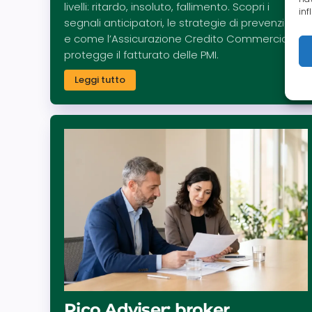
livelli: ritardo, insoluto, fallimento. Scopri i
inf
segnali anticipatori, le strategie di prevenzione
e come l’Assicurazione Credito Commerciale
protegge il fatturato delle PMI.
Leggi tutto
Pico Adviser: broker