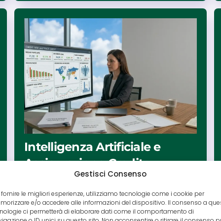
Intelligenza Artificiale e
Assicurazione Credito
Gestisci Consenso
Commerciale: la nuova era
della sottoscrizione
 fornire le migliori esperienze, utilizziamo tecnologie come i cookie per
orizzare e/o accedere alle informazioni del dispositivo. Il consenso a que
nologie ci permetterà di elaborare dati come il comportamento di
L’intelligenza artificiale trasforma la
igazione o ID unici su questo sito. Non acconsentire o ritirare il consenso 