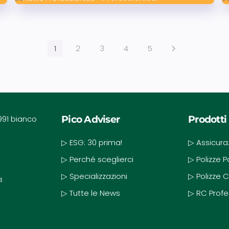
1
2
3
4
5
Pico Adviser
Prodotti
▷ ESG: 30 prima!
▷ Assicura
▷ Perché sceglierci
▷ Polizze 
▷ Specializzazioni
▷ Polizze C
d.
▷ Tutte le News
▷ RC Profe