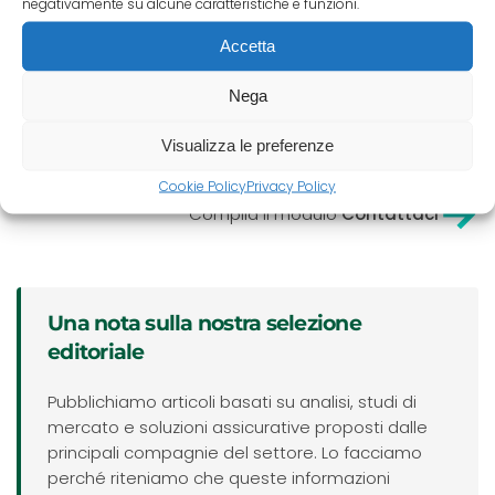
negativamente su alcune caratteristiche e funzioni.
uno strumento a salvaguardia della tua azienda. Scopri
Accetta
perché scegliere Pico Adviser
per la gestione del rischio
credito della tua impresa.
Nega
Quali sono le esigenze della tua azienda? Vuoi capire
Visualizza le preferenze
se la polizza crediti fa per te?
Cookie Policy
Privacy Policy
Compila il modulo
Contattaci
Una nota sulla nostra selezione
editoriale
Pubblichiamo articoli basati su analisi, studi di
mercato e soluzioni assicurative proposti dalle
principali compagnie del settore. Lo facciamo
perché riteniamo che queste informazioni