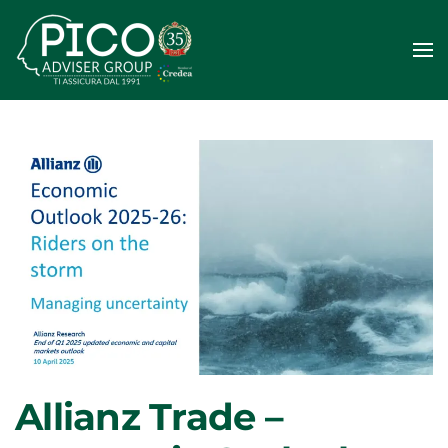
Passa
al
contenuto
principale
Allianz Trade –