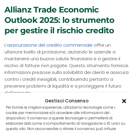
Allianz Trade Economic
Outlook 2025: lo strumento
per gestire il rischio credito
L’
assicurazione del credito commerciale
offre un
ulteriore livello di protezione, aiutando le aziende a
mantenere una buona salute finanziaria e a gestire il
rischio di fatture non pagate. Questo strumento fornisce
informazioni preziose sulla solvibilità dei clienti e assicura
contro i crediti inesigibili, contribuendo pertanto a
prevenire problemi di liquidità e a proteggere il futuro
dell’azienda.
Gestisci Consenso
Pico Adviser Group è un intermediario specializzato che
Per fornire le migliori esperienze, utilizziamo tecnologie come i
si occupa di Credito Commerciale dal 1992 e conosce
cookie per memorizzare e/o accedere alle informazioni del
dispositivo. Il consenso a queste tecnologie ci permetterà di
perfettamente l’offerta di tutte le compagnie. Bastano
elaborare dati come il comportamento di navigazione o ID unici su
pochi dati per ottenere una valutazione di fattibilità e di
questo sito. Non acconsentire o ritirare il consenso può influire
costi: investi solo 5 minuti del tuo tempo per conoscere