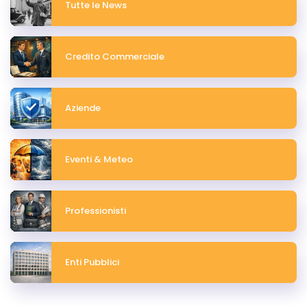
Tutte le News
Credito Commerciale
Aziende
Eventi & Meteo
Professionisti
Enti Pubblici