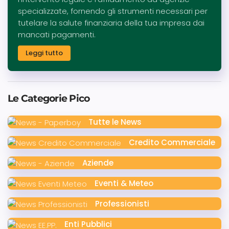
specializzate, fornendo gli strumenti necessari per
tutelare la salute finanziaria della tua impresa dai
mancati pagamenti.
Leggi tutto
Le Categorie Pico
Tutte le News
Credito Commerciale
Aziende
Eventi & Meteo
Professionisti
Enti Pubblici