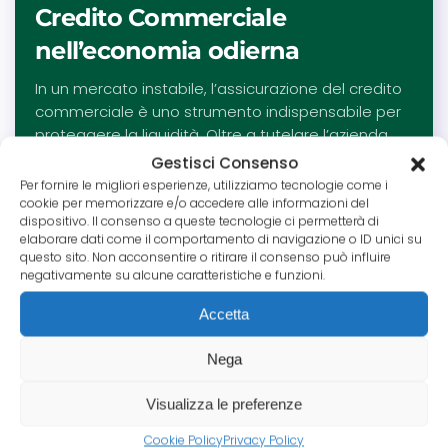
Credito Commerciale
nell’economia odierna
In un mercato instabile, l’assicurazione del credito
commerciale è uno strumento indispensabile per
proteggere la liquidità. Oltre a tutelare l’azienda
dai rischi di insoluto, questa soluzione sostiene la
Gestisci Consenso
crescita agevolando l’accesso al credito e
Per fornire le migliori esperienze, utilizziamo tecnologie come i
garantendo la stabilità dei flussi di cassa operativi.
cookie per memorizzare e/o accedere alle informazioni del
dispositivo. Il consenso a queste tecnologie ci permetterà di
Leggi tutto
elaborare dati come il comportamento di navigazione o ID unici su
questo sito. Non acconsentire o ritirare il consenso può influire
negativamente su alcune caratteristiche e funzioni.
Accetta
Nega
Visualizza le preferenze
Cookie Policy
Privacy Policy