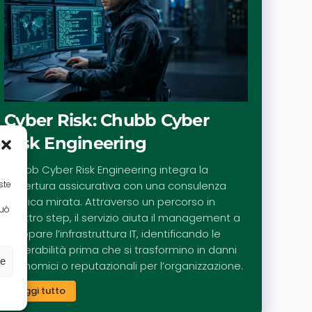
Cyber Risk: Chubb Cyber
Risk Engineering
Chubb Cyber Risk Engineering integra la
ste
copertura assicurativa con una consulenza
tecnica mirata. Attraverso un percorso in
può
quattro step, il servizio aiuta il management a
mappare l’infrastruttura IT, identificando le
vulnerabilità prima che si trasformino in danni
ze
economici o reputazionali per l’organizzazione.
Leggi tutto