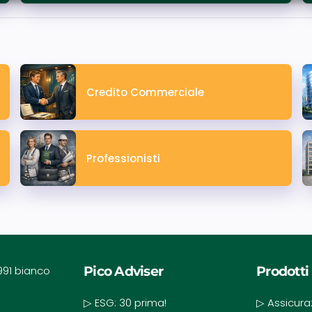
Credito Commerciale
Professionisti
Pico Adviser
Prodotti
▷ ESG: 30 prima!
▷ Assicura