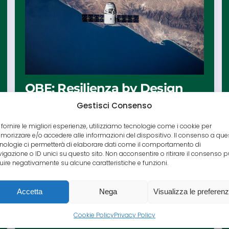
QBE: Resilienza by Design
Gestisci Consenso
Il panorama del rischio informatico evolve
rapidamente con l’adozione di Cloud e
 fornire le migliori esperienze, utilizziamo tecnologie come i cookie per
Intelligenza Artificiale. Il report QBE “Resilienza
orizzare e/o accedere alle informazioni del dispositivo. Il consenso a que
by Design” evidenzia le vulnerabilità strutturali
nologie ci permetterà di elaborare dati come il comportamento di
igazione o ID unici su questo sito. Non acconsentire o ritirare il consenso 
delle aziende moderne e offre strategie per
luire negativamente su alcune caratteristiche e funzioni.
prevedere le interruzioni tecnologiche in un
clima dominato dal cybercrime sofisticato.
Accetta
Nega
Visualizza le preferen
Leggi tutto
Cookie Policy
Privacy Policy