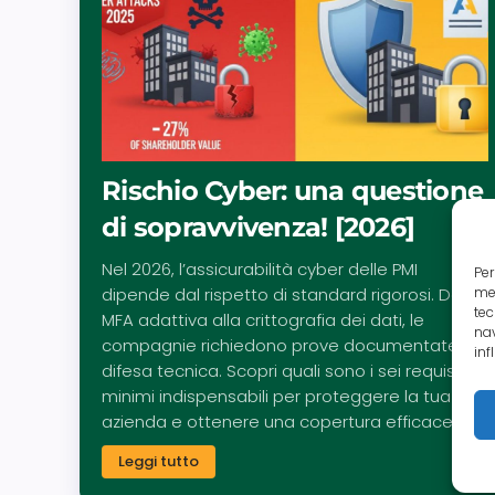
Rischio Cyber: una questione
di sopravvivenza! [2026]
Nel 2026, l’assicurabilità cyber delle PMI
Per
mem
dipende dal rispetto di standard rigorosi. Dalla
tec
MFA adattiva alla crittografia dei dati, le
nav
compagnie richiedono prove documentate di
inf
difesa tecnica. Scopri quali sono i sei requisiti
minimi indispensabili per proteggere la tua
azienda e ottenere una copertura efficace.
Leggi tutto