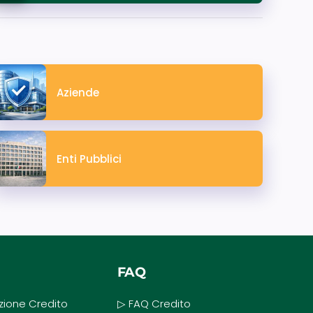
Aziende
Enti Pubblici
FAQ
zione Credito
▷ FAQ Credito