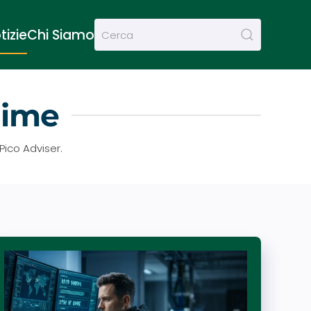
tizie
Chi Siamo
rime
Pico Adviser.