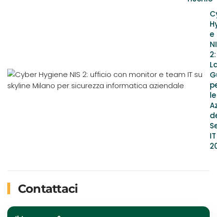
C
H
e
N
2:
L
G
p
le
A
d
S
IT
2
Contattaci