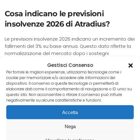
Cosa indicano le previsioni
insolvenze 2026 di Atradius?
Le previsioni insolvenze 2026 indicano un incremento dei
fallimenti del 3% su base annua. Questo dato riflette la
normalizzazione del mercato dopo i sostegni
governativi post-pandemia.
Gestisci Consenso
Per fornire le migliori esperienze, utilizziamo tecnologie come i
Le aziende italiane devono prestare massima
cookie per memorizzare e/o accedere alle informazioni del
attenzione alla solidità dei partner internazionali.
dispositivo. Il consenso a queste tecnologie ci permetterà di
L’aumento dei default è un fenomeno globale che
elaborare dati come il comportamento di navigazione o ID unici su
questo sito. Non acconsentire o ritirare il consenso può influire
colpisce anche le economie più avanzate nel corso del
negativamente su alcune caratteristiche e funzioni.
2026.
Accetta
Compila il modulo
Contattaci
Nega