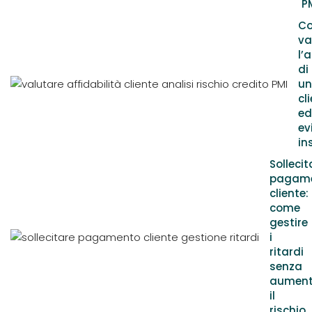
P
C
va
l’
di
un
cl
ed
ev
in
Sollecit
pagam
cliente:
come
gestire
i
ritardi
senza
aument
il
rischio