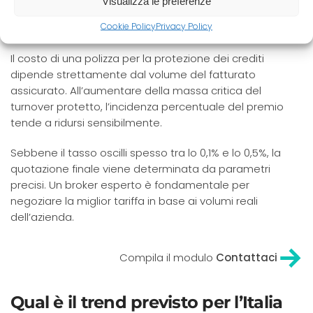
Quanto costa l’assicurazione
Visualizza le preferenze
credito commerciale per una PMI?
Cookie Policy
Privacy Policy
Il costo di una polizza per la protezione dei crediti
dipende strettamente dal volume del fatturato
assicurato. All’aumentare della massa critica del
turnover protetto, l’incidenza percentuale del premio
tende a ridursi sensibilmente.
Sebbene il tasso oscilli spesso tra lo 0,1% e lo 0,5%, la
quotazione finale viene determinata da parametri
precisi. Un broker esperto è fondamentale per
negoziare la miglior tariffa in base ai volumi reali
dell’azienda.
Compila il modulo
Contattaci
Qual è il trend previsto per l’Italia