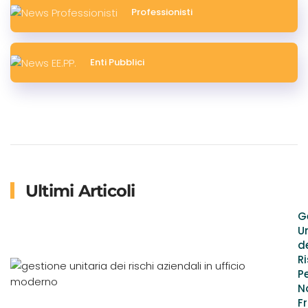
Professionisti
Enti Pubblici
Ultimi Articoli
G
U
d
Ri
P
N
F