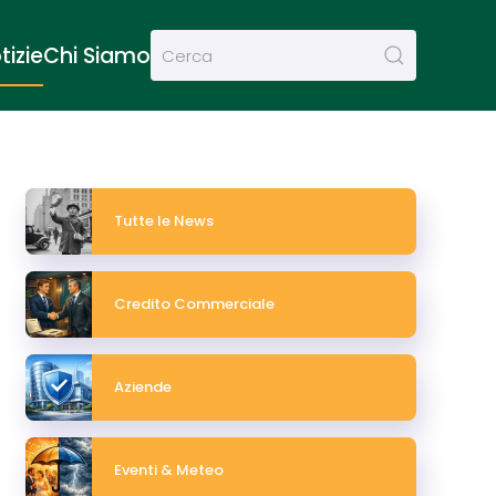
tizie
Chi Siamo
Tutte le News
Credito Commerciale
Aziende
Eventi & Meteo