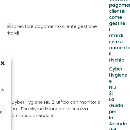
pagame
cliente:
come
gestire
i
ritardi
senza
aumenta
il
rischio
Cyber
Hygiene
ste
e
NIS
può
2:
La
Guida
per
ze
le
Aziende
del