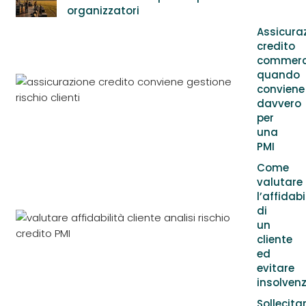
organizzatori
Assicura
credito
commerci
quando
conviene
davvero
per
una
PMI
Come
valutare
l’affidabi
di
un
cliente
ed
evitare
insolven
Sollecita