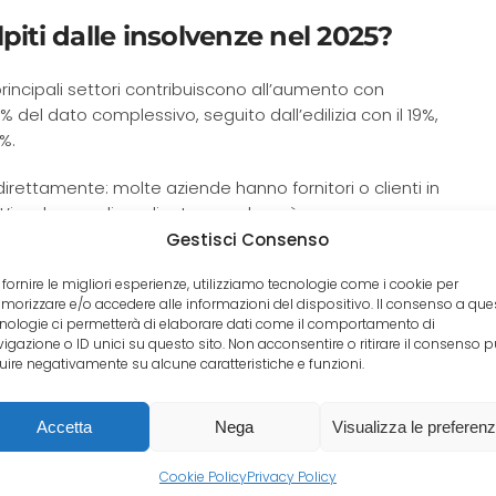
olpiti dalle insolvenze nel 2025?
 principali settori contribuiscono all’aumento con
% del dato complessivo, seguito dall’edilizia con il 19%,
9%.
direttamente: molte aziende hanno fornitori o clienti in
 L’insolvenza di un cliente grande può generare un
i limita ai mercati esteri: il mercato italiano mostra
Gestisci Consenso
a catena del valore.
 fornire le migliori esperienze, utilizziamo tecnologie come i cookie per
orizzare e/o accedere alle informazioni del dispositivo. Il consenso a que
Compila il modulo
Contattaci
nologie ci permetterà di elaborare dati come il comportamento di
igazione o ID unici su questo sito. Non acconsentire o ritirare il consenso 
tradius e Coface sulle insolvenze
luire negativamente su alcune caratteristiche e funzioni.
Accetta
Nega
Visualizza le preferen
interpretative parzialmente diverse ma convergono su
Cookie Policy
Privacy Policy
nto del 3% in Italia nel 2026. Atradius prevede un