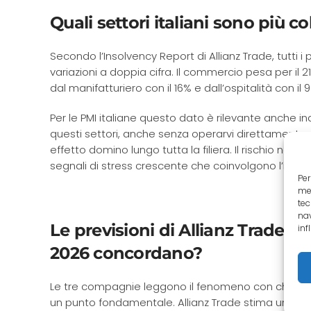
Quali settori italiani sono più c
Secondo l’Insolvency Report di Allianz Trade, tutti i
variazioni a doppia cifra. Il commercio pesa per il 21
dal manifatturiero con il 16% e dall’ospitalità con il 
Per le PMI italiane questo dato è rilevante anche in
questi settori, anche senza operarvi direttamente.
effetto domino lungo tutta la filiera. Il rischio non s
segnali di stress crescente che coinvolgono l’inter
Per
mem
tec
nav
Le previsioni di Allianz Trade, A
inf
2026 concordano?
Le tre compagnie leggono il fenomeno con chiavi 
un punto fondamentale. Allianz Trade stima un aume