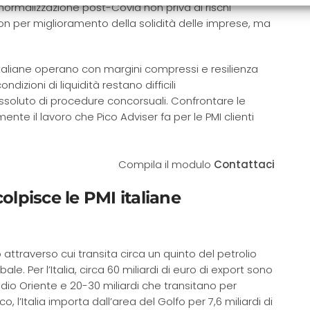
ormalizzazione post-Covid non priva di rischi
non per miglioramento della solidità delle imprese, ma
italiane operano con margini compressi e resilienza
dizioni di liquidità restano difficili
oluto di procedure concorsuali. Confrontare le
nte il lavoro che Pico Adviser fa per le PMI clienti
Compila il modulo
Contattaci
olpisce le PMI italiane
o attraverso cui transita circa un quinto del petrolio
e. Per l’Italia, circa 60 miliardi di euro di export sono
 Medio Oriente e 20-30 miliardi che transitano per
 l’Italia importa dall’area del Golfo per 7,6 miliardi di