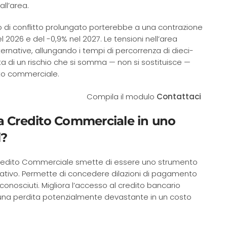
ll’area.
o di conflitto prolungato porterebbe a una contrazione
el 2026 e del -0,9% nel 2027. Le tensioni nell’area
ternative, allungando i tempi di percorrenza di dieci-
atta di un rischio che si somma — non si sostituisce —
edito commerciale.
Compila il modulo
Contattaci
a Credito Commerciale in uno
i?
a Credito Commerciale smette di essere uno strumento
ativo. Permette di concedere dilazioni di pagamento
onosciuti. Migliora l’accesso al credito bancario
rma una perdita potenzialmente devastante in un costo