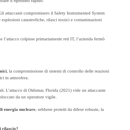
lare il ripristino rapido.
 Gli attaccanti compromisero il Safety Instrumented System
splosioni catastrofiche, rilasci tossici e contaminazioni
 l’attacco colpisse primariamente reti IT, l’azienda fermò
mici
, la compromissione di sistemi di controllo delle reazioni
ci in atmosfera.
li. L’attacco di Oldsmar, Florida (2021) vide un attaccante
bloccato da un operatore vigile.
di energia nucleare
, sebbene protetti da difese robuste, la
i rilascio?