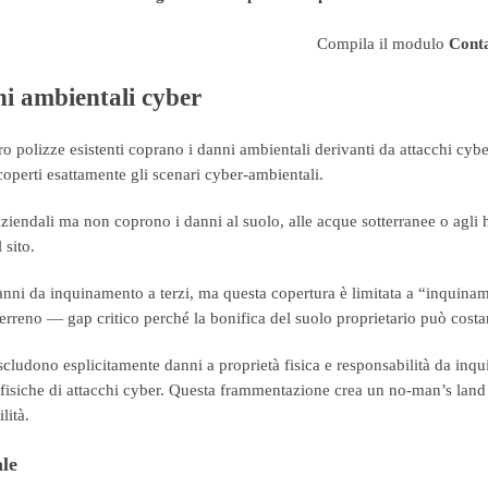
Compila il modulo
Conta
ni ambientali cyber
 polizze esistenti coprano i danni ambientali derivanti da attacchi cyb
coperti esattamente gli scenari cyber-ambientali.
aziendali ma non coprono i danni al suolo, alle acque sotterranee o agli
 sito.
nni da inquinamento a terzi, ma questa copertura è limitata a “inquinam
erreno — gap critico perché la bonifica del suolo proprietario può costa
scludono esplicitamente danni a proprietà fisica e responsabilità da inq
fisiche di attacchi cyber. Questa frammentazione crea un no-man’s land 
lità.
ale