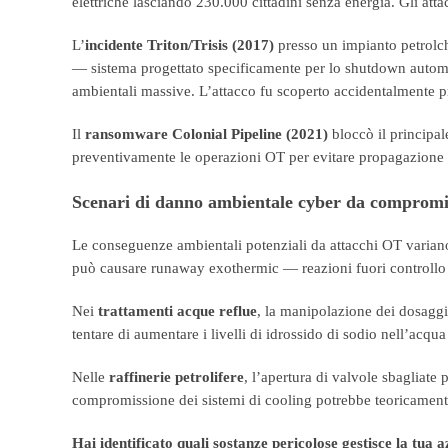
elettriche lasciando 230.000 cittadini senza energia. Gli atta
L’
incidente Triton/Trisis (2017)
presso un impianto petrolch
— sistema progettato specificamente per lo shutdown automati
ambientali massive. L’attacco fu scoperto accidentalmente pr
Il
ransomware Colonial Pipeline (2021)
bloccò il principal
preventivamente le operazioni OT per evitare propagazione d
Scenari di danno ambientale cyber da comprom
Le conseguenze ambientali potenziali da attacchi OT variano i
può causare runaway exothermic — reazioni fuori controllo c
Nei
trattamenti acque reflue
, la manipolazione dei dosaggi
tentare di aumentare i livelli di idrossido di sodio nell’acq
Nelle
raffinerie petrolifere
, l’apertura di valvole sbagliate 
compromissione dei sistemi di cooling potrebbe teoricamente 
Hai identificato quali sostanze pericolose gestisce la tua 