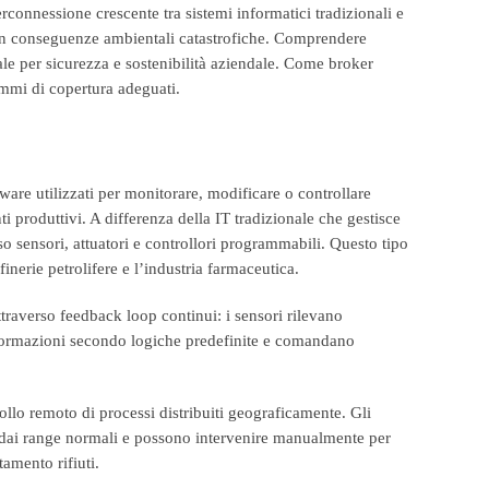
connessione crescente tra sistemi informatici tradizionali e
 con conseguenze ambientali catastrofiche. Comprendere
iale per sicurezza e sostenibilità aziendale. Come broker
rammi di copertura adeguati.
ware utilizzati per monitorare, modificare o controllare
anti produttivi. A differenza della IT tradizionale che gestisce
so sensori, attuatori e controllori programmabili. Questo tipo
inerie petrolifere e l’industria farmaceutica.
traverso feedback loop continui: i sensori rilevano
 informazioni secondo logiche predefinite e comandano
llo remoto di processi distribuiti geograficamente. Gli
o dai range normali e possono intervenire manualmente per
tamento rifiuti.