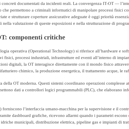
i concreti documentati da incidenti reali. La convergenza IT-OT — l’inter
cco che permettono a criminali informatici di manipolare processi fisici
riate e strutturare coperture assicurative adeguate è oggi priorità essenz
li nella valutazione di queste esposizioni e nella strutturazione di prog
OT: componenti critiche
logia operativa (Operational Technology) si riferisce all’hardware e soft
vi fisici, processi industriali, infrastrutture ed eventi all’interno di impi
ioni digitali, la OT interagisce direttamente con il mondo fisico attraver
atturiero chimico, la produzione energetica, il trattamento acque, le raff
atura della OT moderna. Questi sistemi coordinano operazioni complesse at
trasmettono dati a controllori logici programmabili (PLC), che elaborano
forniscono l’interfaccia umano-macchina per la supervisione e il contro
le tramite dashboard grafiche, ricevono allarmi quando i parametri escon
driche municipali, distribuzione elettrica, pipeline gas e impianti di trat