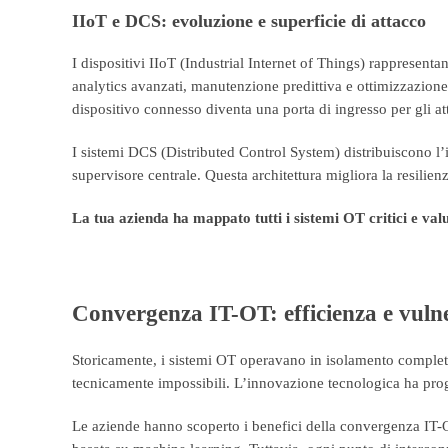
IIoT e DCS: evoluzione e superficie di attacco
I dispositivi IIoT (Industrial Internet of Things) rappresent
analytics avanzati, manutenzione predittiva e ottimizzazion
dispositivo connesso diventa una porta di ingresso per gli at
I sistemi DCS (Distributed Control System) distribuiscono l’
supervisore centrale. Questa architettura migliora la resilie
La tua azienda ha mappato tutti i sistemi OT critici e va
Convergenza IT-OT: efficienza e vulne
Storicamente, i sistemi OT operavano in isolamento completo d
tecnicamente impossibili. L’innovazione tecnologica ha pr
Le aziende hanno scoperto i benefici della convergenza IT-O