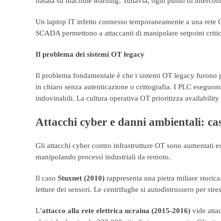
basata su machine learning. Tuttavia, ogni punto di intercon
Un laptop IT infetto connesso temporaneamente a una rete 
SCADA permettono a attaccanti di manipolare setpoint critic
Il problema dei sistemi OT legacy
Il problema fondamentale è che i sistemi OT legacy furono p
in chiaro senza autenticazione o crittografia. I PLC eseguon
indovinabili. La cultura operativa OT prioritizza availabilit
Attacchi cyber e danni ambientali: ca
Gli attacchi cyber contro infrastrutture OT sono aumentati es
manipolando processi industriali da remoto.
Il caso
Stuxnet (2010)
rappresenta una pietra miliare storica
letture dei sensori. Le centrifughe si autodistrussero per s
L’
attacco alla rete elettrica ucraina (2015-2016)
vide atta