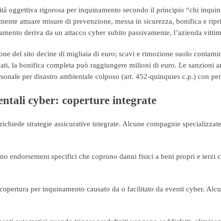
ità oggettiva rigorosa per inquinamento secondo il principio “chi inqui
nte attuare misure di prevenzione, messa in sicurezza, bonifica e ripris
mento deriva da un attacco cyber subito passivamente, l’azienda vittim
zione del sito decine di migliaia di euro; scavi e rimozione suolo conta
nati, la bonifica completa può raggiungere milioni di euro. Le sanzioni
rsonale per disastro ambientale colposo (art. 452-quinquies c.p.) con pen
entali cyber: coperture integrate
 richiede strategie assicurative integrate. Alcune compagnie specializza
o endorsement specifici che coprono danni fisici a beni propri e terzi c
opertura per inquinamento causato da o facilitato da eventi cyber. Alcun