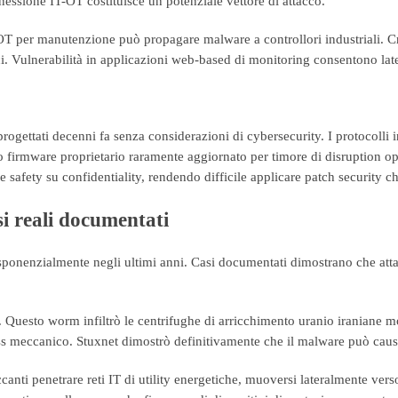
nessione IT-OT costituisce un potenziale vettore di attacco.
OT per manutenzione può propagare malware a controllori industriali.
i. Vulnerabilità in applicazioni web-based di monitoring consentono lat
rogettati decenni fa senza considerazioni di cybersecurity. I protocoll
o firmware proprietario raramente aggiornato per timore di disruption op
y e safety su confidentiality, rendendo difficile applicare patch security
si reali documentati
ponenzialmente negli ultimi anni. Casi documentati dimostrano che attacc
. Questo worm infiltrò le centrifughe di arricchimento uranio iraniane mo
tress meccanico. Stuxnet dimostrò definitivamente che il malware può caus
ccanti penetrare reti IT di utility energetiche, muoversi lateralmente v