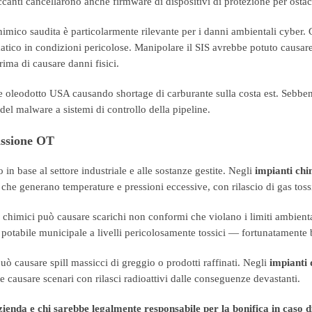
ccanti cancellarono anche firmware di dispositivi di protezione per ostaco
imico saudita è particolarmente rilevante per i danni ambientali cyber.
co in condizioni pericolose. Manipolare il SIS avrebbe potuto causare e
ima di causare danni fisici.
e oleodotto USA causando shortage di carburante sulla costa est. Sebbene
el malware a sistemi di controllo della pipeline.
issione OT
n base al settore industriale e alle sostanze gestite. Negli
impianti chi
he generano temperature e pressioni eccessive, con rilascio di gas tossi
 chimici può causare scarichi non conformi che violano i limiti ambienta
ua potabile municipale a livelli pericolosamente tossici — fortunatamente 
può causare spill massicci di greggio o prodotti raffinati. Negli
impianti 
causare scenari con rilasci radioattivi dalle conseguenze devastanti.
azienda e chi sarebbe legalmente responsabile per la bonifica in caso d