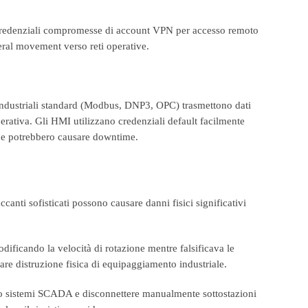
 Credenziali compromesse di account VPN per accesso remoto
eral movement verso reti operative.
i industriali standard (Modbus, DNP3, OPC) trasmettono dati
erativa. Gli HMI utilizzano credenziali default facilmente
 che potrebbero causare downtime.
anti sofisticati possono causare danni fisici significativi
dificando la velocità di rotazione mentre falsificava le
are distruzione fisica di equipaggiamento industriale.
erso sistemi SCADA e disconnettere manualmente sottostazioni