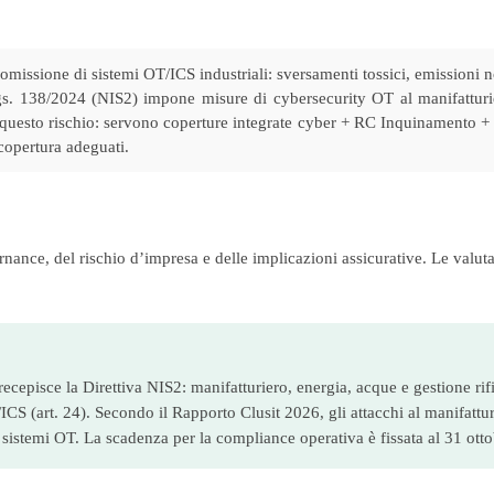
missione di sistemi OT/ICS industriali: sversamenti tossici, emissioni 
Lgs. 138/2024 (NIS2) impone misure di cybersecurity OT al manifattur
questo rischio: servono coperture integrate cyber + RC Inquinamento + 
 copertura adeguati.
ernance, del rischio d’impresa e delle implicazioni assicurative. Le valu
ecepisce la Direttiva NIS2: manifatturiero, energia, acque e gestione rif
CS (art. 24). Secondo il Rapporto Clusit 2026, gli attacchi al manifattu
 sistemi OT. La scadenza per la compliance operativa è fissata al 31 ott