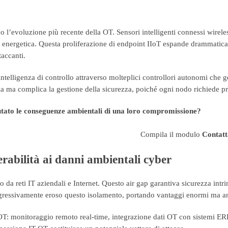
ano l’evoluzione più recente della OT. Sensori intelligenti connessi wire
e energetica. Questa proliferazione di endpoint IIoT espande drammaticam
taccanti.
intelligenza di controllo attraverso molteplici controllori autonomi che
nza ma complica la gestione della sicurezza, poiché ogni nodo richiede p
lutato le conseguenze ambientali di una loro compromissione?
Compila il modulo
Contatt
rabilità ai danni ambientali cyber
a reti IT aziendali e Internet. Questo air gap garantiva sicurezza intrin
ogressivamente eroso questo isolamento, portando vantaggi enormi ma a
T: monitoraggio remoto real-time, integrazione dati OT con sistemi ERP,