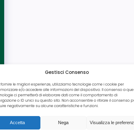
Gestisci Consenso
 fornire le migliori esperienze, utilizziamo tecnologie come i cookie per
orizzare e/o accedere alle informazioni del dispositivo. Il consenso a que
nologie ci permetterà di elaborare dati come il comportamento di
igazione o ID unici su questo sito. Non acconsentire o ritirare il consenso 
luire negativamente su alcune caratteristiche e funzioni.
Accetta
Nega
Visualizza le preferen