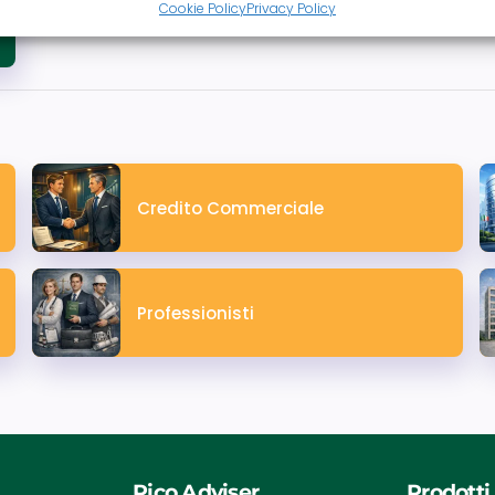
Cookie Policy
Privacy Policy
Credito Commerciale
Professionisti
Pico Adviser
Prodotti