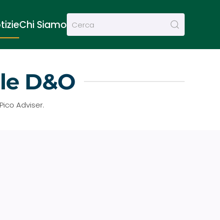
tizie
Chi Siamo
ale D&O
Pico Adviser.