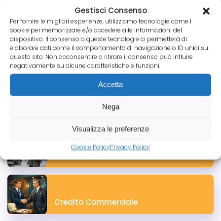
ancora poco utilizzato dalle PMI italiane. Attraverso
Gestisci Consenso
l’accantonamento di questa indennità, la società
Per fornire le migliori esperienze, utilizziamo tecnologie come i
e l’amministratore possono ottenere significativi
cookie per memorizzare e/o accedere alle informazioni del
vantaggi fiscali e una gestione efficiente del fine
dispositivo. Il consenso a queste tecnologie ci permetterà di
elaborare dati come il comportamento di navigazione o ID unici su
mandato.
questo sito. Non acconsentire o ritirare il consenso può influire
negativamente su alcune caratteristiche e funzioni.
Leggi tutto
Accetta
Nega
Le Categorie Pico
Visualizza le preferenze
Cookie Policy
Privacy Policy
Tutte le News
Credito Commerciale