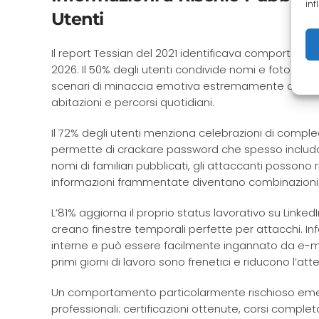
inf
Utenti
Il report Tessian del 2021 identificava comportamen
2026. Il 50% degli utenti condivide nomi e foto dei p
scenari di minaccia emotiva estremamente convincen
abitazioni e percorsi quotidiani.
Il 72% degli utenti menziona celebrazioni di com
permette di crackare password che spesso inclu
nomi di familiari pubblicati, gli attaccanti posson
informazioni frammentate diventano combinazioni le
L’81% aggiorna il proprio status lavorativo su Linke
creano finestre temporali perfette per attacchi. 
interne e può essere facilmente ingannato da e-mail 
primi giorni di lavoro sono frenetici e riducono l’att
Un comportamento particolarmente rischioso emer
professionali: certificazioni ottenute, corsi comple