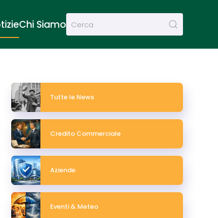
tizie
Chi Siamo
Tutte le News
Credito Commerciale
Aziende
Eventi & Meteo