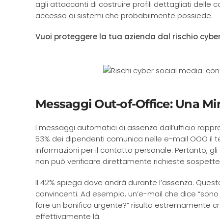
agli attaccanti di costruire profili dettagliati delle 
accesso ai sistemi che probabilmente possiede.
Vuoi proteggere la tua azienda dal rischio cybe
Messaggi Out-of-Office: Una Min
I messaggi automatici di assenza dall’ufficio rappre
53% dei dipendenti comunica nelle e-mail OOO il tem
informazioni per il contatto personale. Pertanto, 
non può verificare direttamente richieste sospette
Il 42% spiega dove andrà durante l’assenza. Questo
convincenti. Ad esempio, un’e-mail che dice “sono b
fare un bonifico urgente?” risulta estremamente cre
effettivamente là.