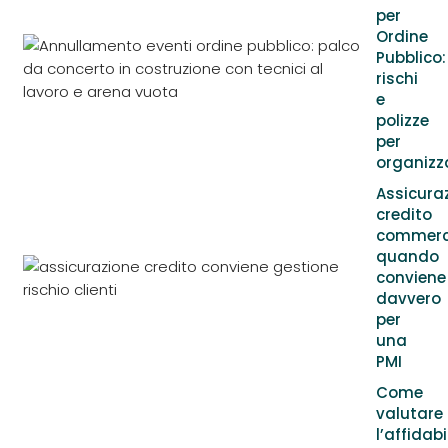
per
Ordine
Pubblico:
rischi
e
polizze
per
organizz
Assicura
credito
commerci
quando
conviene
davvero
per
una
PMI
Come
valutare
l’affidabi