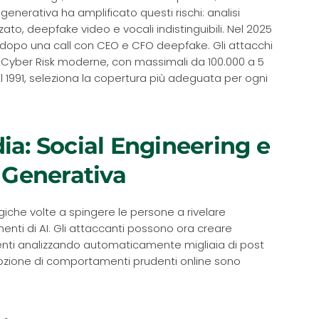
I generativa ha amplificato questi rischi: analisi
zato, deepfake video e vocali indistinguibili. Nel 2025
ri dopo una call con CEO e CFO deepfake. Gli attacchi
e Cyber Risk moderne, con massimali da 100.000 a 5
al 1991, seleziona la copertura più adeguata per ogni
ia: Social Engineering e
I Generativa
ogiche volte a spingere le persone a rivelare
umenti di AI. Gli attaccanti possono ora creare
nti analizzando automaticamente migliaia di post
adozione di comportamenti prudenti online sono