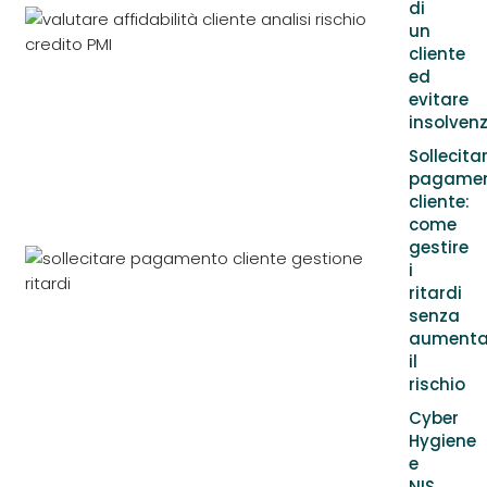
di
un
cliente
ed
evitare
insolven
Sollecita
pagame
cliente:
come
gestire
i
ritardi
senza
aumenta
il
rischio
Cyber
Hygiene
e
NIS