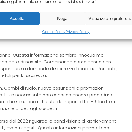
luire negativamente su alcune caratteristiche e funzioni.
Accetta
Nega
Visualizza le preferen
ti rischiosi specifici che rimangono attuali anche nel
ropri figli. Questo consente agli attaccanti di creare
Cookie Policy
Privacy Policy
ti. Inoltre, le foto geolocalizzate rivelano scuole,
pleanno. Questa informazione sembra innocua ma
dono date di nascita. Combinando compleanno con
o rispondere a domande di sicurezza bancarie. Pertanto,
tali per la sicurezza.
dIn. Cambi di ruolo, nuove assunzioni e promozioni
Infatti, un neoassunto non conosce ancora procedure
che simulano richieste del reparto IT o HR. Inoltre, i
enzione ai dettagli sospetti.
so dal 2022 riguarda la condivisione di achievement
tati, eventi seguiti. Queste informazioni permettono