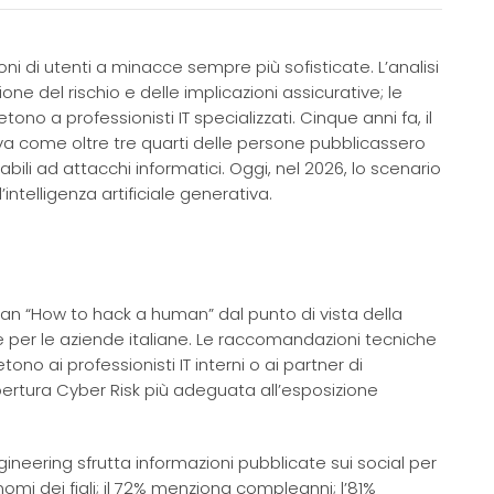
ni di utenti a minacce sempre più sofisticate. L’analisi
ne del rischio e delle implicazioni assicurative; le
no a professionisti IT specializzati. Cinque anni fa, il
va come oltre tre quarti delle persone pubblicassero
bili ad attacchi informatici. Oggi, nel 2026, lo scenario
telligenza artificiale generativa.
ian “How to hack a human” dal punto di vista della
ve per le aziende italiane. Le raccomandazioni tecniche
ono ai professionisti IT interni o ai partner di
copertura Cyber Risk più adeguata all’esposizione
ngineering sfrutta informazioni pubblicate sui social per
nomi dei figli; il 72% menziona compleanni; l’81%