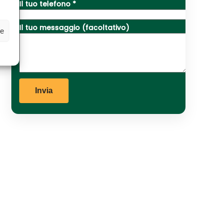
Il tuo telefono *
Il tuo messaggio (facoltativo)
ze