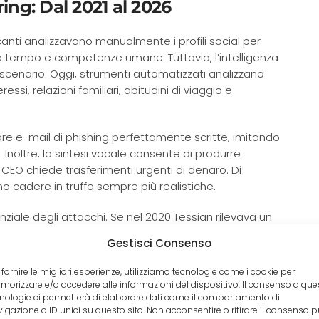
ing: Dal 2021 al 2026
ccanti analizzavano manualmente i profili social per
deva tempo e competenze umane. Tuttavia, l’intelligenza
scenario. Oggi, strumenti automatizzati analizzano
essi, relazioni familiari, abitudini di viaggio e
re e-mail di phishing perfettamente scritte, imitando
i. Inoltre, la sintesi vocale consente di produrre
CEO chiede trasferimenti urgenti di denaro. Di
cadere in truffe sempre più realistiche.
ale degli attacchi. Se nel 2020 Tessian rilevava un
 mostrano aumenti del 40-50% annuo. Pertanto, le
Gestisci Consenso
tivi di frode mai visto prima, con livelli di
ionali.
 fornire le migliori esperienze, utilizziamo tecnologie come i cookie per
orizzare e/o accedere alle informazioni del dispositivo. Il consenso a que
nologie ci permetterà di elaborare dati come il comportamento di
e sui Social: Cosa Rivelano gli
igazione o ID unici su questo sito. Non acconsentire o ritirare il consenso 