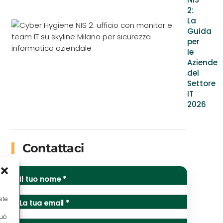
2:
La
Guida
per
le
Aziende
del
Settore
IT
2026
Contattaci
Il tuo nome *
ste
La tua email *
può