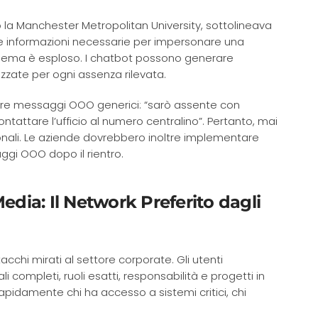
 la Manchester Metropolitan University, sottolineava
le informazioni necessarie per impersonare una
oblema è esploso. I chatbot possono generare
izzate per ogni assenza rilevata.
rare messaggi OOO generici: “sarò assente con
ontattare l’ufficio al numero centralino”. Pertanto, mai
onali. Le aziende dovrebbero inoltre implementare
gi OOO dopo il rientro.
edia: Il Network Preferito dagli
acchi mirati al settore corporate. Gli utenti
ompleti, ruoli esatti, responsabilità e progetti in
apidamente chi ha accesso a sistemi critici, chi