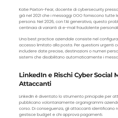
Katie Paxton-Fear, docente di cybersecurity presso
già nel 2021 che i messaggi OOO forniscono tutte 
persona. Nel 2026, con l’AI generativa, questo pr
centinaia di varianti di e-mail fraudolente personal
Una best practice aziendale consiste nel configu
accesso limitato alla posta. Per questioni urgenti c
includere date precise, destinazioni o numeri pers
sistemi che disabilitano automaticamente i messag
LinkedIn e Rischi Cyber Social M
Attaccanti
LinkedIn è diventato lo strumento principale per att
pubblicano volontariamente organigrammi aziendali c
corso. Di conseguenza, gli attaccanti identificano r
gestisce budget e chi approva pagamenti.