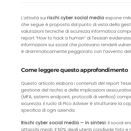
L’attività sui
rischi cyber social media
espone milio
che segue è proposta dal punto di vista della gestio
valutazioni tecniche di sicurezza informatica competo
report “How to hack a human” di Tessian evidenzia
informazioni sui social che potevano renderli vulnera
è drammaticamente peggiorato con l’avvento dell’in
Come leggere questo approfondimento
Questo articolo elabora i contenuti del report Tess
gestione del rischio e delle implicazioni assicurati
(MFA, sistemi endpoint, protocolli di verifica) compet
sicurezza: il ruolo di Pico Adviser è strutturare la 
specifica di ogni azienda.
Rischi cyber social media — in sintesi:
Il social e
attacchi mirati. Il 50% degli utenti condivide foto e 