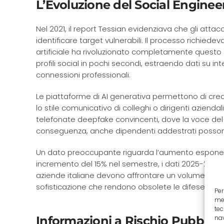
L’Evoluzione del Social Engineer
Nel 2021, il report Tessian evidenziava che gli atta
identificare target vulnerabili. Il processo richie
artificiale ha rivoluzionato completamente questo 
profili social in pochi secondi, estraendo dati su inter
connessioni professionali.
Le piattaforme di AI generativa permettono di crea
lo stile comunicativo di colleghi o dirigenti aziendal
telefonate deepfake convincenti, dove la voce del 
conseguenza, anche dipendenti addestrati possono 
Un dato preoccupante riguarda l’aumento esponenzi
incremento del 15% nel semestre, i dati 2025-2026
aziende italiane devono affrontare un volume di tenta
sofisticazione che rendono obsolete le difese tradiz
Per
mem
tec
Informazioni a Rischio Pubblicat
nav