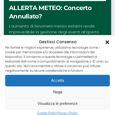
ALLERTA METEO: Concerto
Annullato?
L’aumento di fenomeni meteo estremi rende
imprevedibile la gestione degli eventi all’aperto.
Scopri la differenza tra la polizza per impossibilità
Gestisci Consenso
oggettiva e la polizza parametrica: una soluzione
Per fornire le migliori esperienze, utilizziamo tecnologie come i
innovativa che rimborsa automaticamente se
cookie per memorizzare e/o accedere alle informazioni del
cadono specifici millimetri di pioggia durante la tua
dispositivo. Il consenso a queste tecnologie ci permetterà di
manifestazione.
elaborare dati come il comportamento di navigazione o ID unici su
questo sito. Non acconsentire o ritirare il consenso può influire
Leggi tutto
negativamente su alcune caratteristiche e funzioni.
Accetta
Nega
Visualizza le preferenze
Cookie Policy
Privacy Policy