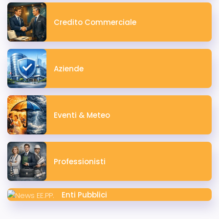
Credito Commerciale
Aziende
Eventi & Meteo
Professionisti
Enti Pubblici