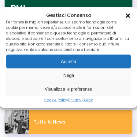
PMI
Gestisci Consenso
Minacce cyber Italia cresciute del 169% in cinque
Per fornire le migliori esperienze, utilizziamo tecnologie come i
anni secondo Rapporto Clusit 2025. Ransomware
cookie per memorizzare e/o accedere alle informazioni del
dominano attacchi, 80% incidenti critici o gravi.
dispositivo. Il consenso a queste tecnologie ci permetterà di
elaborare dati come il comportamento di navigazione o ID unici su
Settori più colpiti: PA, manifatturiero, sanità. Misure
questo sito. Non acconsentire o ritirare il consenso può influire
preventive obbligatorie per polizze cyber:
negativamente su alcune caratteristiche e funzioni.
formazione personale, backup, MFA, incident
response plan.
Accetta
Leggi tutto
Nega
Visualizza le preferenze
Le Categorie Pico
Cookie Policy
Privacy Policy
Tutte le News