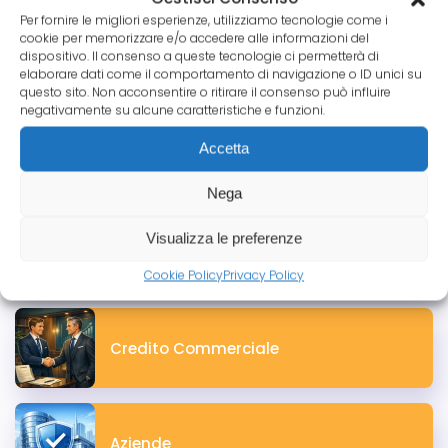
professionisti in Italia: l’elenco delle attività
Per fornire le migliori esperienze, utilizziamo tecnologie come i
regolamentate, degli ordini e delle norme
cookie per memorizzare e/o accedere alle informazioni del
sull’obbligo di polizza RC Professionale.
dispositivo. Il consenso a queste tecnologie ci permetterà di
elaborare dati come il comportamento di navigazione o ID unici su
Leggi tutto
questo sito. Non acconsentire o ritirare il consenso può influire
negativamente su alcune caratteristiche e funzioni.
Accetta
Le Categorie Pico
Nega
Visualizza le preferenze
Tutte le News
Cookie Policy
Privacy Policy
Credito Commerciale
Aziende