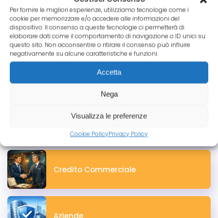
professionisti in Italia: l’elenco delle attività
Per fornire le migliori esperienze, utilizziamo tecnologie come i
regolamentate, degli ordini e delle norme
cookie per memorizzare e/o accedere alle informazioni del
sull’obbligo di polizza RC Professionale.
dispositivo. Il consenso a queste tecnologie ci permetterà di
elaborare dati come il comportamento di navigazione o ID unici su
Leggi tutto
questo sito. Non acconsentire o ritirare il consenso può influire
negativamente su alcune caratteristiche e funzioni.
Accetta
Le Categorie Pico
Nega
Visualizza le preferenze
Tutte le News
Cookie Policy
Privacy Policy
Credito Commerciale
Aziende