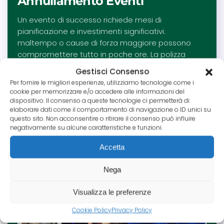
Annullamento Eventi
Un evento di successo richiede mesi di
pianificazione e investimenti significativi:
maltempo o cause di forza maggiore possono
compromettere tutto in poche ore. La polizza
Annullamento Eventi protegge il tuo investimento,
Gestisci Consenso
trasformando un potenziale disastro finanziario in
Per fornire le migliori esperienze, utilizziamo tecnologie come i
un rischio gestito.
cookie per memorizzare e/o accedere alle informazioni del
dispositivo. Il consenso a queste tecnologie ci permetterà di
Leggi tutto
elaborare dati come il comportamento di navigazione o ID unici su
questo sito. Non acconsentire o ritirare il consenso può influire
negativamente su alcune caratteristiche e funzioni.
Accetta
Nega
Visualizza le preferenze
Cookie Policy
Privacy Policy