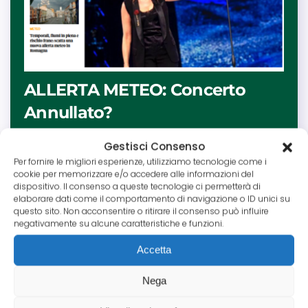
ALLERTA METEO: Concerto
Annullato?
L’aumento di fenomeni meteo estremi rende
Gestisci Consenso
imprevedibile la gestione degli eventi all’aperto.
Per fornire le migliori esperienze, utilizziamo tecnologie come i
Scopri la differenza tra la polizza per impossibilità
cookie per memorizzare e/o accedere alle informazioni del
oggettiva e la polizza parametrica: una soluzione
dispositivo. Il consenso a queste tecnologie ci permetterà di
elaborare dati come il comportamento di navigazione o ID unici su
innovativa che rimborsa automaticamente se
questo sito. Non acconsentire o ritirare il consenso può influire
cadono specifici millimetri di pioggia durante la tua
negativamente su alcune caratteristiche e funzioni.
manifestazione.
Accetta
Leggi tutto
Nega