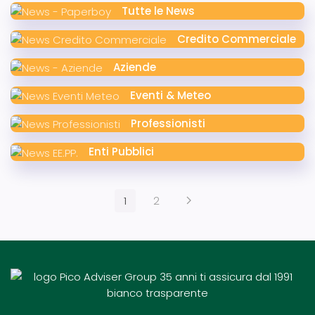
Tutte le News
Credito Commerciale
Aziende
Eventi & Meteo
Professionisti
Enti Pubblici
1
2