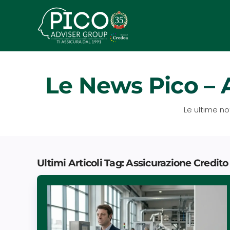
Passa
al
contenuto
principale
Le News Pico – 
Le ultime no
Ultimi Articoli Tag: Assicurazione Credi