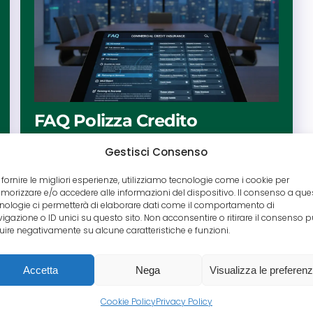
FAQ Polizza Credito
Commerciale
Gestisci Consenso
L’assicurazione crediti è una materia
 fornire le migliori esperienze, utilizziamo tecnologie come i cookie per
complessa. In questa guida FAQ analizziamo
orizzare e/o accedere alle informazioni del dispositivo. Il consenso a que
costi, dinamiche operative e le differenze tra le
nologie ci permetterà di elaborare dati come il comportamento di
polizze tradizionali e le soluzioni per grandi
igazione o ID unici su questo sito. Non acconsentire o ritirare il consenso 
luire negativamente su alcune caratteristiche e funzioni.
imprese, offrendo chiarezza strategica per
proteggere il fatturato della tua azienda.
Accetta
Nega
Visualizza le preferen
Cookie Policy
Privacy Policy
Leggi tutto